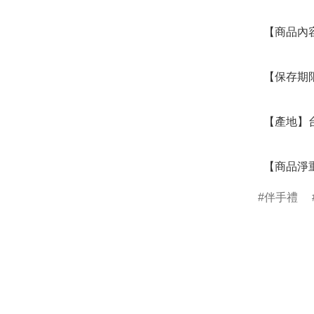
  【商品內容】原味肉鬆 

  【保存期限】90天，請依包裝上之日期為主

  【產地】台灣

  【商品淨
伴手禮