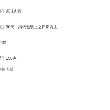
重】150克
豬肉鬆