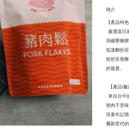
簡介
【產品特色
  嚴選當日新鮮溫體後腿肉，加入180天古早味醬油熬煮，利
用碾壓幾壓
低溫翻炒至
焙炒至香酥
的最愛。

  【產品/廠家介紹】

  來自台中的9號肉乾是蔡家姊妹攜手重新詮釋傳統滋味。９
號肉干意味
現童年記憶
屬新世代的