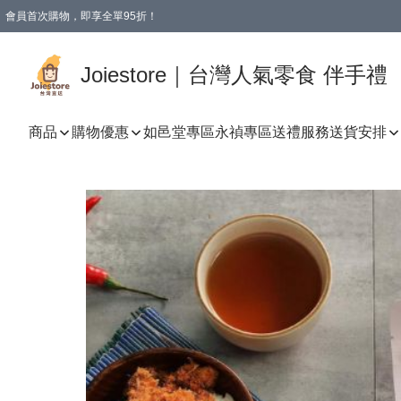
會員首次購物，即享全單95折！
Joiestore會員全單折扣優惠
購物滿 HKD 350.00即享免運費優惠！（適用於 本地送貨、本地取貨 )
Joiestore｜台灣人氣零食 伴手禮
商品
購物優惠
如邑堂專區
永禎專區
送禮服務
送貨安排