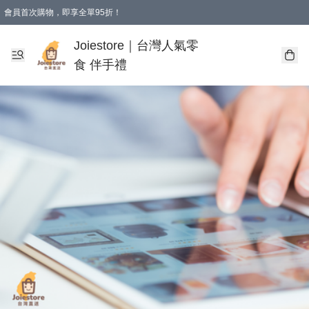
會員首次購物，即享全單95折！
Joiestore會員全單折扣優惠
購物滿 HKD 350.00即享免運費優惠！（適用於 本地送貨、本地取貨 )
Joiestore｜台灣人氣零
食 伴手禮