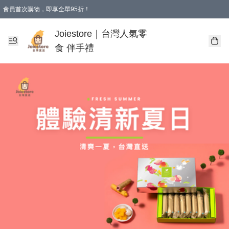
會員首次購物，即享全單95折！
Joiestore會員全單折扣優惠
購物滿 HKD 350.00即享免運費優惠！（適用於 本地送貨、本地取貨 )
Joiestore｜台灣人氣零
食 伴手禮