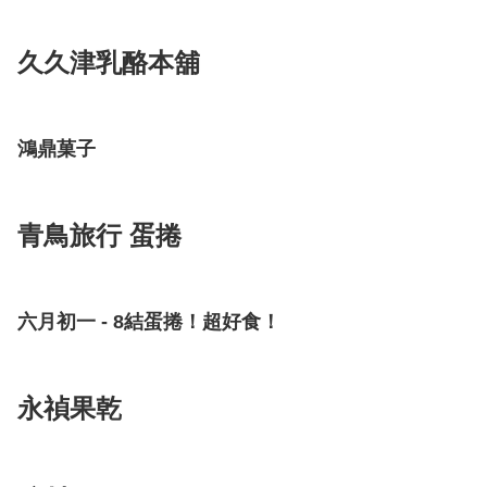
久久津乳酪本舖
鴻鼎菓子
青鳥旅行 蛋捲
六月初一 - 8結蛋捲！超好食！
永禎果乾