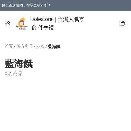
會員首次購物，即享全單95折！
Joiestore會員全單折扣優惠
購物滿 HKD 350.00即享免運費優惠！（適用於 本地送貨、本地取貨 )
Joiestore｜台灣人氣零
食 伴手禮
首頁
/
所有商品
/
/
品牌
藍海饌
藍海饌
0項 商品