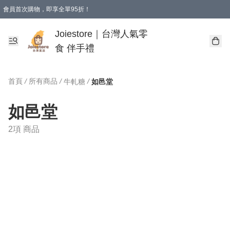
會員首次購物，即享全單95折！
Joiestore會員全單折扣優惠
購物滿 HKD 350.00即享免運費優惠！（適用於 本地送貨、本地取貨 )
Joiestore｜台灣人氣零
食 伴手禮
首頁
/
所有商品
/
/
牛軋糖
如邑堂
如邑堂
2項 商品