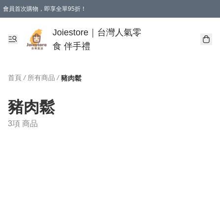
會員首次購物，即享全單95折！
Joiestore會員全單折扣優惠
購物滿 HKD 350.00即享免運費優惠！（適用於 本地送貨、本地取貨 )
Joiestore｜台灣人氣零
食 伴手禮
首頁
/
所有商品
/
豬肉鬆
豬肉鬆
3項 商品