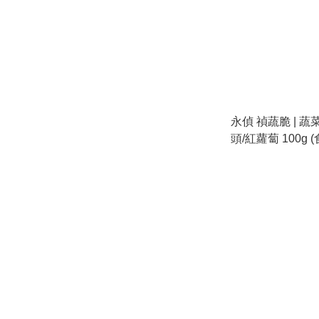
永偵 禎蔬脆 | 蔬菜
頭/紅蘿蔔 100g (
12-29)