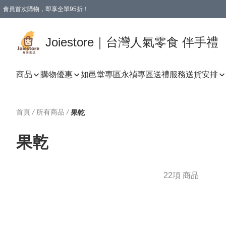
會員首次購物，即享全單95折！
Joiestore會員全單折扣優惠
購物滿 HKD 350.00即享免運費優惠！（適用於 本地送貨、本地取貨 )
Joiestore｜台灣人氣零食 伴手禮
商品
購物優惠
如邑堂專區
永禎專區
送禮服務
送貨安排
首頁
/
所有商品
/
果乾
果乾
22項 商品