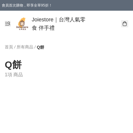
會員首次購物，即享全單95折！
Joiestore會員全單折扣優惠
購物滿 HKD 350.00即享免運費優惠！（適用於 本地送貨、本地取貨 )
Joiestore｜台灣人氣零
食 伴手禮
首頁
/
所有商品
/
Q餅
Q餅
1項 商品