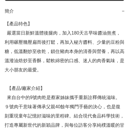
簡介
−
【產品特色】

  嚴選當日新鮮溫體後腿肉，加入180天古早味醬油熬煮，
利用碾壓幾壓扁而後打鬆，再加入秘方醬料、少量的豆粉與
糖，低溫翻炒至收乾，鎖住豬肉本身的清香與營養，再以高
溫潑油焙炒至香酥，鬆軟綿密的口感、迷人的肉香氣味，是
大小朋友的最愛。

  【產品/廠家介紹】

  來自台中的9號肉乾是蔡家姊妹攜手重新詮釋傳統滋味。
９號肉干意味著傳承父親40餘年獨門手藝的決心，也是復
刻重現童年記憶好滋味的里程碑。結合現代食品科學技術，
打造專屬新世代的新穎品牌，與每位訪客分享純樸溫暖的甘