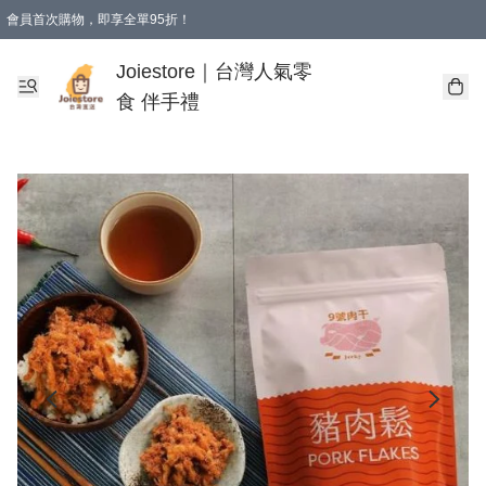
會員首次購物，即享全單95折！
Joiestore會員全單折扣優惠
購物滿 HKD 350.00即享免運費優惠！（適用於 本地送貨、本地取貨 )
Joiestore｜台灣人氣零
食 伴手禮