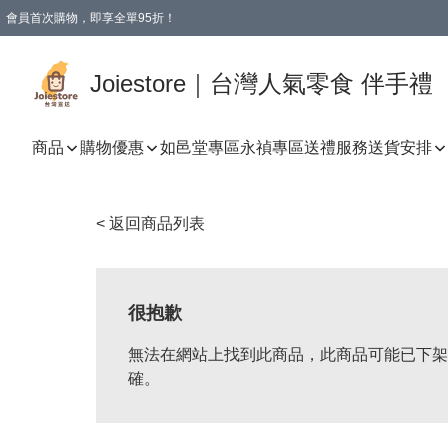
會員首次購物，即享全單95折！
Joiestore會員全單折扣優惠
購物滿 HKD 350.00即享免運費優惠！（適用於 本地送貨、本地取貨 )
Joiestore｜台灣人氣零食 伴手禮
商品
購物優惠
如邑堂專區
永禎專區
送禮服務
送貨安排
< 返回商品列表
很抱歉
無法在網站上找到此商品，此商品可能已下架
確。