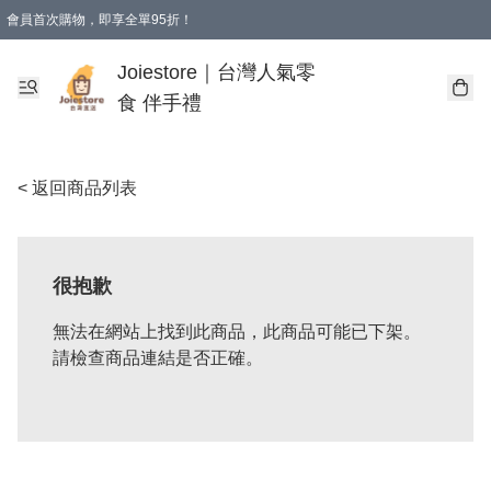
會員首次購物，即享全單95折！
Joiestore會員全單折扣優惠
購物滿 HKD 350.00即享免運費優惠！（適用於 本地送貨、本地取貨 )
Joiestore｜台灣人氣零
食 伴手禮
< 返回商品列表
很抱歉
無法在網站上找到此商品，此商品可能已下架。
請檢查商品連結是否正確。