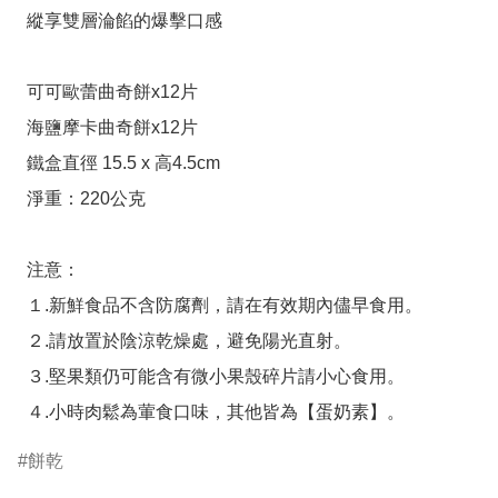
  縱享雙層淪餡的爆擊口感

  可可歐蕾曲奇餅x12片

  海鹽摩卡曲奇餅x12片

  鐵盒直徑 15.5 x 高4.5cm

  淨重：220公克

  注意：

  １.新鮮食品不含防腐劑，請在有效期內儘早食用。

  ２.請放置於陰涼乾燥處，避免陽光直射。

  ３.堅果類仍可能含有微小果殼碎片請小心食用。

  ４.小時肉鬆為葷食口味，其他皆為【蛋奶素】。
餅乾