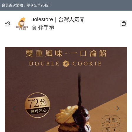
會員首次購物，即享全單95折！
Joiestore會員全單折扣優惠
購物滿 HKD 350.00即享免運費優惠！（適用於 本地送貨、本地取貨 )
Joiestore｜台灣人氣零
食 伴手禮