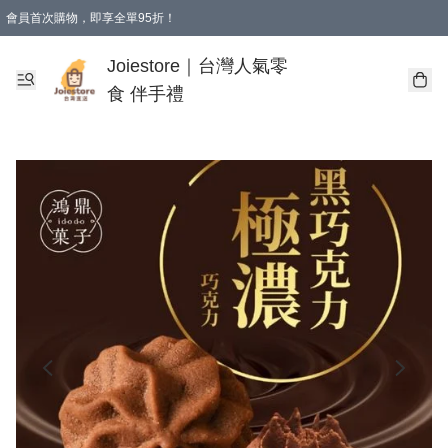
會員首次購物，即享全單95折！
Joiestore會員全單折扣優惠
購物滿 HKD 350.00即享免運費優惠！（適用於 本地送貨、本地取貨 )
Joiestore｜台灣人氣零
食 伴手禮