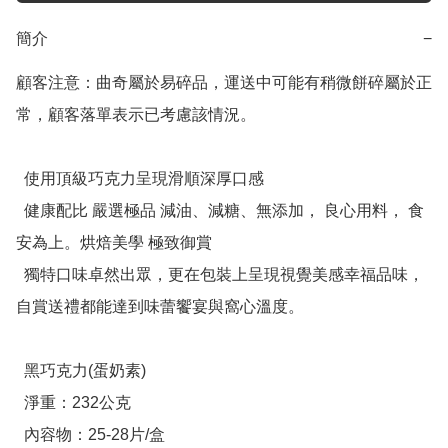
簡介
−
顧客注意：曲奇屬於易碎品，運送中可能有稍微餅碎屬於正
常，顧客落單表示已考慮該情況。

  使用頂級巧克力呈現滑順深厚口感

  健康配比 嚴選極品 減油、減糖、無添加， 良心用料， 食
安為上。烘焙美學 極致御賞

  獨特口味卓然出眾，更在包裝上呈現視覺美感幸福品味，
自賞送禮都能達到味蕾饗宴與窩心溫度。

  黑巧克力(蛋奶素)

  淨重：232公克

  內容物：25-28片/盒
