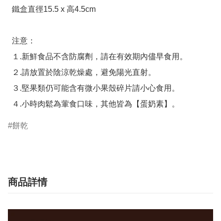
  鐵盒直徑15.5 x 高4.5cm

  注意：

  １.新鮮食品不含防腐劑，請在有效期內儘早食用。

  ２.請放置於陰涼乾燥處，避免陽光直射。

  ３.堅果類仍可能含有微小果殼碎片請小心食用。

  ４.小時肉鬆為葷食口味，其他皆為【蛋奶素】。
餅乾
商品詳情