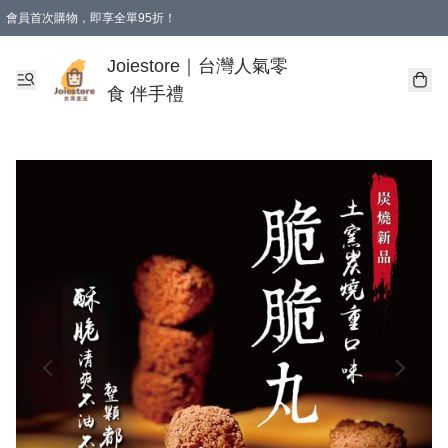
會員首次購物，即享全單95折！
Joiestore會員全單折扣優惠
購物滿 HKD 350.00即享免運費優惠！（適用於 本地送貨、本地取貨 )
Joiestore｜台灣人氣零
食 伴手禮