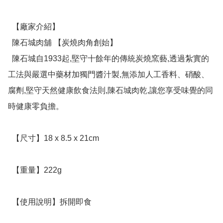
  【廠家介紹】

  陳石城肉舖 【炭燒肉角創始】

  陳石城自1933起,堅守十餘年的傳統炭燒窯藝,透過紮實的
工法與嚴選中藥材加獨門醬汁製,無添加人工香料、硝酸、
腐劑,堅守天然健康飲食法則,陳石城肉乾,讓您享受味覺的同
時健康零負擔。

  【尺寸】18 x 8.5 x 21cm

  【重量】222g

  【使用說明】拆開即食
