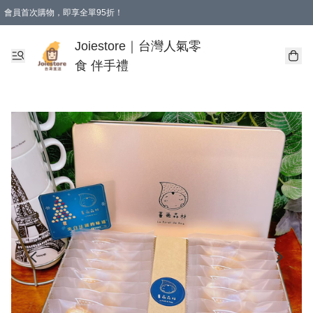
會員首次購物，即享全單95折！
Joiestore會員全單折扣優惠
購物滿 HKD 350.00即享免運費優惠！（適用於 本地送貨、本地取貨 )
Joiestore｜台灣人氣零
食 伴手禮