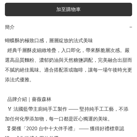
加至購物車
簡介
−
蝴蝶酥的極致口感，層層綻放的法式美味

  經典千層酥皮細緻堆疊，入口即化，帶來酥脆層次感。嚴
選高品質麵粉、濃郁奶油與天然糖鹽調配，完美融合出甜而
不膩的絕佳風味。適合搭配茶或咖啡，讓每一場午後時光更
添法式優雅。

  品牌介紹｜薔薇森林

  🏅 法國藍帶主廚純手工製作 —— 堅持純手工工藝，不添
加任何化學添加物，每一口都是匠心獨運的美味。

  🎖 榮獲「2020 台中十大伴手禮」 —— 獲得好禮標章認