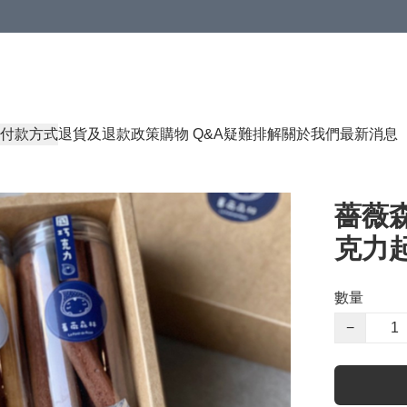
付款方式
退貨及退款政策
購物 Q&A
疑難排解
關於我們
最新消息
薔薇森
克力起司
數量
−