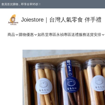
會員首次購物，即享全單95折！
Joiestore會員全單折扣優惠
購物滿 HKD 350.00即享免運費優惠！（適用於 本地送貨、本地取貨 )
Joiestore｜台灣人氣零食 伴手禮
商品
購物優惠
如邑堂專區
永禎專區
送禮服務
送貨安排