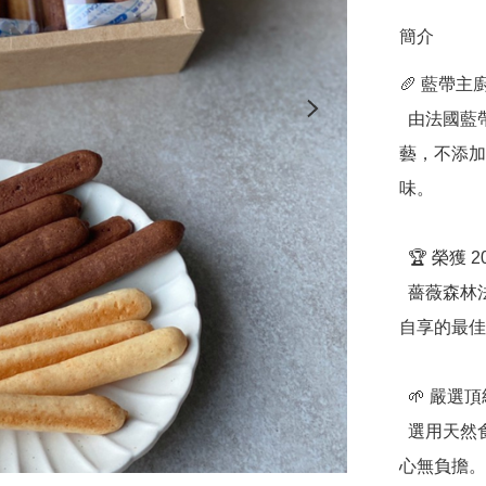
簡介
🥖 藍帶
  由法國藍帶主廚親手打造，每一根起司棒皆遵循純手工工
藝，不添加
味。

  🏆 榮獲 2020「台中十大伴手禮」認證

  薔薇森林法式手工餅乾榮獲好禮標章，品質保證，是送禮或
自享的最佳
  🌱 嚴選頂級食材，健康與美味兼具

  選用天然食材，堅持不使用人工香精與色素，讓每一口都安
心無負擔。
