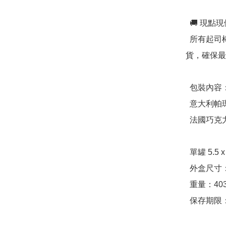
  🚚 現點現做，新鮮直送

  所有起司棒皆為接單後新鮮製作，並於完成後 24 小時內出
貨，確保最
  包裝內容：

  意大利帕瑪森起司棒 2 罐

  法國巧克力起司棒 2 罐

  單罐 5.5 x 12 cm

  外盒尺寸：24.3 x 14.5 x 6.3 cm

  重量：403g

  保存期限：30 天
