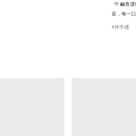
  💛 鹹香濃郁的帕瑪森遇上醇厚濃郁的法國巧克力，層次豐
富，每一口
伴手禮