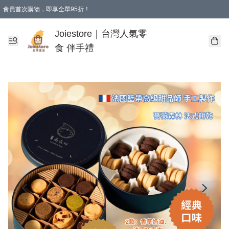
會員首次購物，即享全單95折！
Joiestore會員全單折扣優惠
購物滿 HKD 350.00即享免運費優惠！（適用於 本地送貨、本地取貨 )
Joiestore｜台灣人氣零
食 伴手禮