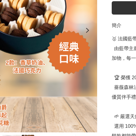
簡介
🥇 法國
  由藍帶主廚親手製作，堅持純手工工藝，不添加任何化學添
加物，每一
  🏆 榮獲 2020「台中十大伴手禮」認證

  薔薇森林法式手工餅乾榮獲好禮標章，是台灣最具代表性的
優質伴手禮
  🌱 嚴選天然食材，健康與美味兼具

  選用 100% 純進口原料，不含人工香精與色素，確保每一片
餅乾都能帶