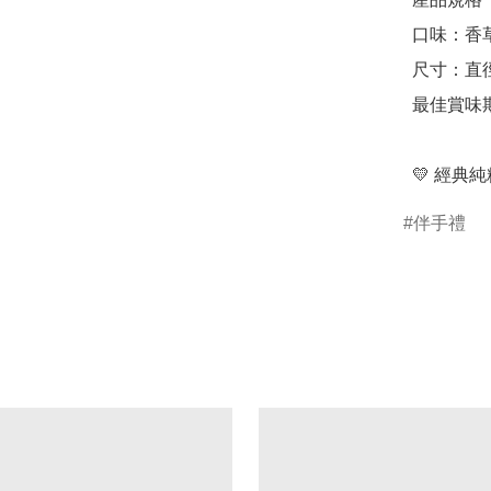
  口味：香草奶油、法國巧克力

  尺寸：直徑 15.3 cm，高度 5.2 cm

  最佳賞味期：35 天

  💛 
伴手禮