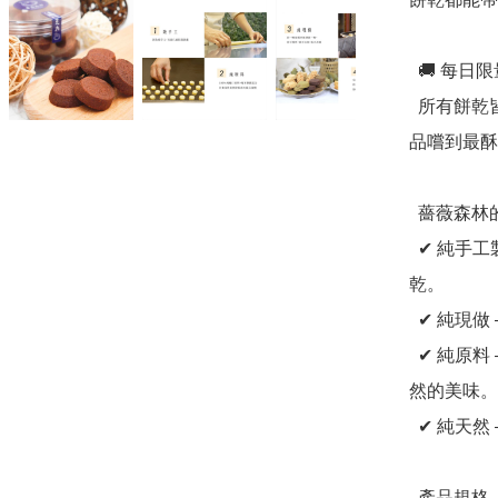
  🚚 每日限量現做，確保最佳新鮮度

  所有餅乾皆為接單後新鮮製作，當天烘焙、當天出貨，讓你
品嚐到最酥
  薔薇森林的四大堅持

  ✔ 純手工製作 —— 堅持法式傳統手藝，精心打造每一片餅
乾。

  ✔ 純現做 —— 每日新鮮烘焙，限量供應，確保最佳風味。

  ✔ 純原料 —— 嚴選頂級進口食材，無人工添加，還原最自
然的美味。

  ✔ 純天然 —— 無防腐劑、無香精，讓你吃得更安心。

  產品規格
