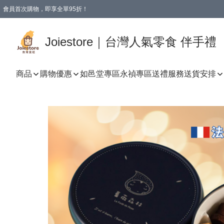
會員首次購物，即享全單95折！
Joiestore會員全單折扣優惠
購物滿 HKD 350.00即享免運費優惠！（適用於 本地送貨、本地取貨 )
Joiestore｜台灣人氣零食 伴手禮
商品
購物優惠
如邑堂專區
永禎專區
送禮服務
送貨安排