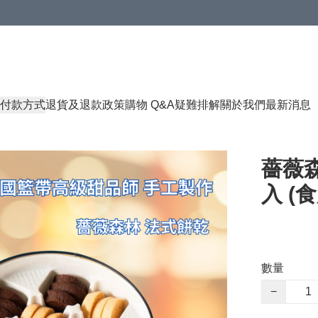
付款方式
退貨及退款政策
購物 Q&A
疑難排解
關於我們
最新消息
薔薇森
入 (食
數量
−