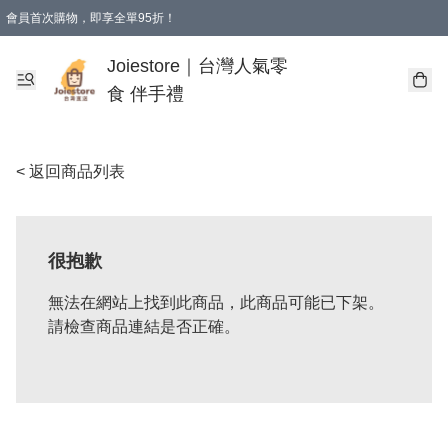
會員首次購物，即享全單95折！
Joiestore會員全單折扣優惠
購物滿 HKD 350.00即享免運費優惠！（適用於 本地送貨、本地取貨 )
Joiestore｜台灣人氣零
食 伴手禮
< 返回商品列表
很抱歉
無法在網站上找到此商品，此商品可能已下架。
請檢查商品連結是否正確。