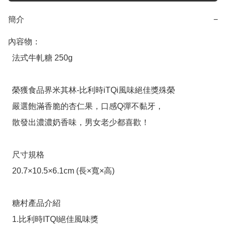
簡介
−
內容物：

  法式牛軋糖 250g

  榮獲食品界米其林-比利時iTQi風味絕佳獎殊榮 

  嚴選飽滿香脆的杏仁果，口感Q彈不黏牙，

  散發出濃濃奶香味，男女老少都喜歡！

  尺寸規格

  20.7×10.5×6.1cm (長×寬×高)

  糖村產品介紹

  1.比利時ITQI絕佳風味獎
