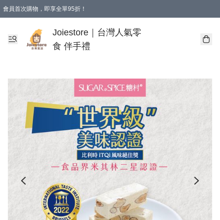
會員首次購物，即享全單95折！
Joiestore會員全單折扣優惠
購物滿 HKD 350.00即享免運費優惠！（適用於 本地送貨、本地取貨 )
Joiestore｜台灣人氣零
食 伴手禮