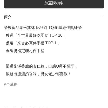
加至購物車
簡介
−
榮獲食品界米其林-比利時iTQi風味絕佳獎殊榮

  獲選「全世界最好吃零食 TOP 10 」

  獲選「來台必買伴手禮 TOP 1 」

  金馬獎指定糖村伴手禮

  嚴選飽滿香脆的杏仁粒，口感Q彈不黏牙，

  散發出濃濃奶香味，男女老少都喜歡！
牛軋糖