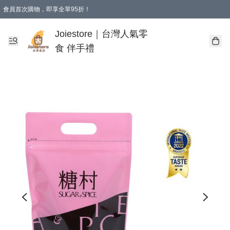
會員首次購物，即享全單95折！
Joiestore會員全單折扣優惠
購物滿 HKD 350.00即享免運費優惠！（適用於 本地送貨、本地取貨 )
Joiestore｜台灣人氣零
食 伴手禮