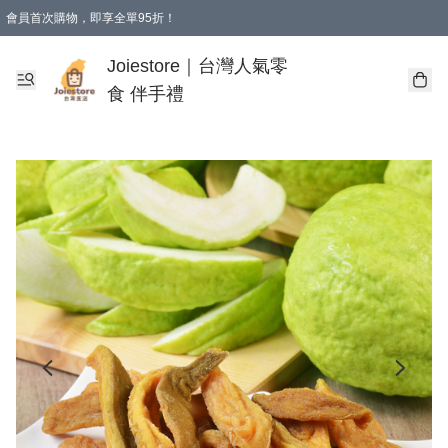
會員首次購物，即享全單95折！
Joiestore會員全單折扣優惠
購物滿 HKD 350.00即享免運費優惠！（適用於 本地送貨、本地取貨 )
Joiestore｜台灣人氣零
食 伴手禮