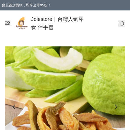
會員首次購物，即享全單95折！
Joiestore會員全單折扣優惠
購物滿 HKD 350.00即享免運費優惠！（適用於 本地送貨、本地取貨 )
Joiestore｜台灣人氣零
食 伴手禮