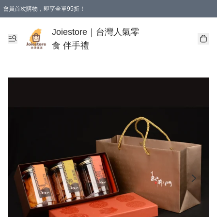
會員首次購物，即享全單95折！
Joiestore會員全單折扣優惠
購物滿 HKD 350.00即享免運費優惠！（適用於 本地送貨、本地取貨 )
Joiestore｜台灣人氣零
食 伴手禮