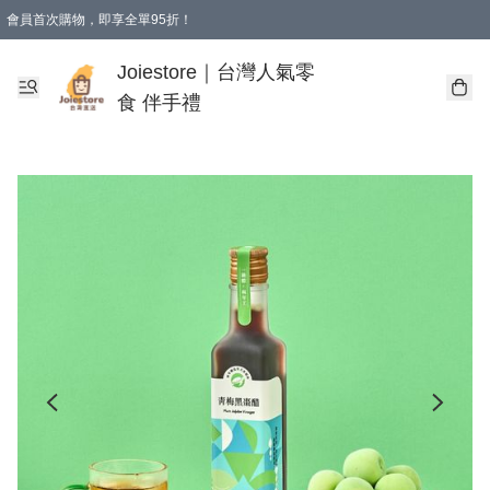
會員首次購物，即享全單95折！
Joiestore會員全單折扣優惠
購物滿 HKD 350.00即享免運費優惠！（適用於 本地送貨、本地取貨 )
Joiestore｜台灣人氣零
食 伴手禮