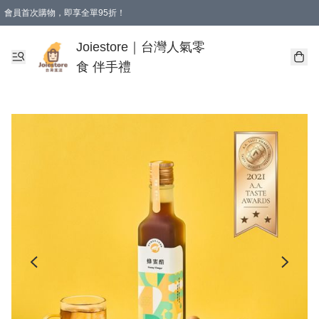
會員首次購物，即享全單95折！
Joiestore會員全單折扣優惠
購物滿 HKD 350.00即享免運費優惠！（適用於 本地送貨、本地取貨 )
Joiestore｜台灣人氣零
食 伴手禮