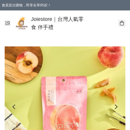
會員首次購物，即享全單95折！
Joiestore會員全單折扣優惠
購物滿 HKD 350.00即享免運費優惠！（適用於 本地送貨、本地取貨 )
Joiestore｜台灣人氣零
食 伴手禮