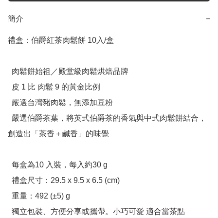
簡介
−
禮盒：伯爵紅茶肉鬆餅 10入/盒

  肉鬆餅始祖／殿堂級肉鬆烘焙品牌

  皮 1 比 肉鬆 9 的黃金比例

  嚴選台灣豬肉鬆，無添加豆粉

  嚴選伯爵茶葉，將英式伯爵茶的香氣與中式肉鬆餅結合，
創造出「茶香＋鹹香」的味覺

  每盒為10 入裝，每入約30 g

  禮盒尺寸：29.5 x 9.5 x 6.5 (cm)

  重量：492 (±5) g

  獨立包裝、方便分享或攜帶。小巧可愛 適合當茶點