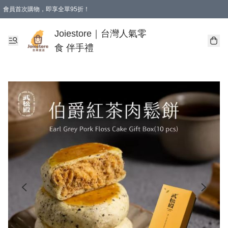
會員首次購物，即享全單95折！
Joiestore會員全單折扣優惠
購物滿 HKD 350.00即享免運費優惠！（適用於 本地送貨、本地取貨 )
Joiestore｜台灣人氣零
食 伴手禮