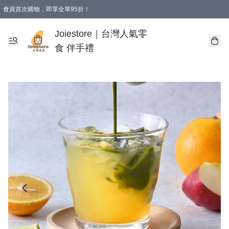
會員首次購物，即享全單95折！
Joiestore會員全單折扣優惠
購物滿 HKD 350.00即享免運費優惠！（適用於 本地送貨、本地取貨 )
Joiestore｜台灣人氣零
食 伴手禮