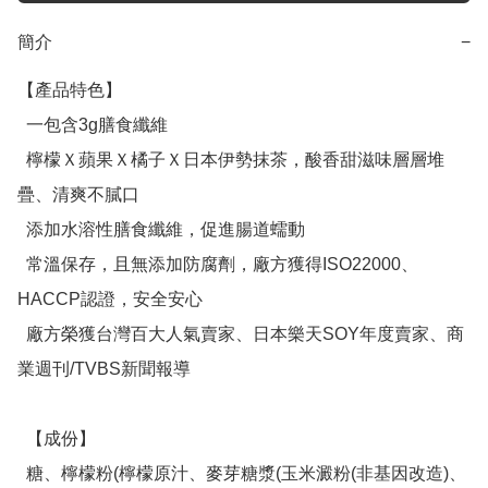
簡介
−
【產品特色】

  一包含3g膳食纖維

  檸檬Ｘ蘋果Ｘ橘子Ｘ日本伊勢抹茶，酸香甜滋味層層堆
疊、清爽不膩口

  添加水溶性膳食纖維，促進腸道蠕動

  常溫保存，且無添加防腐劑，廠方獲得ISO22000、
HACCP認證，安全安心

  廠方榮獲台灣百大人氣賣家、日本樂天SOY年度賣家、商
業週刊/TVBS新聞報導

  【成份】

  糖、檸檬粉(檸檬原汁、麥芽糖漿(玉米澱粉(非基因改造)、