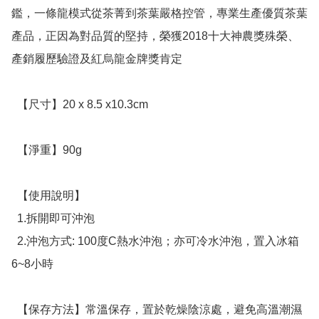
鑑，一條龍模式從茶菁到茶葉嚴格控管，專業生產優質茶葉
產品，正因為對品質的堅持，榮獲2018十大神農獎殊榮、
產銷履歷驗證及紅烏龍金牌獎肯定

  【尺寸】20 x 8.5 x10.3cm

  【淨重】90g 

  【使用說明】

  1.拆開即可沖泡

  2.沖泡方式: 100度C熱水沖泡；亦可冷水沖泡，置入冰箱
6~8小時

  【保存方法】常溫保存，置於乾燥陰涼處，避免高溫潮濕