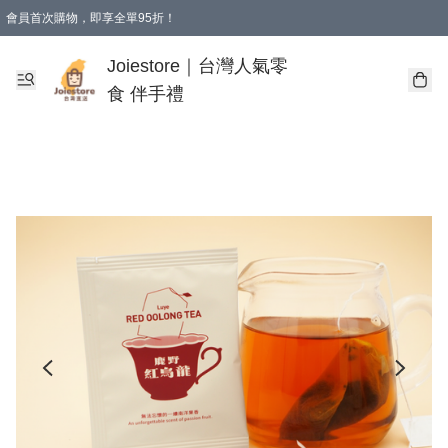
會員首次購物，即享全單95折！
Joiestore會員全單折扣優惠
購物滿 HKD 350.00即享免運費優惠！（適用於 本地送貨、本地取貨 )
Joiestore｜台灣人氣零
食 伴手禮