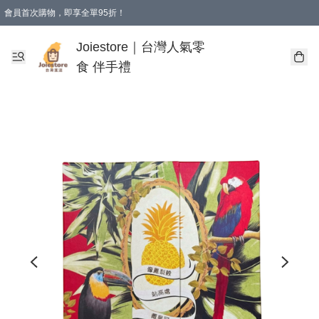
會員首次購物，即享全單95折！
Joiestore會員全單折扣優惠
購物滿 HKD 350.00即享免運費優惠！（適用於 本地送貨、本地取貨 )
Joiestore｜台灣人氣零
食 伴手禮