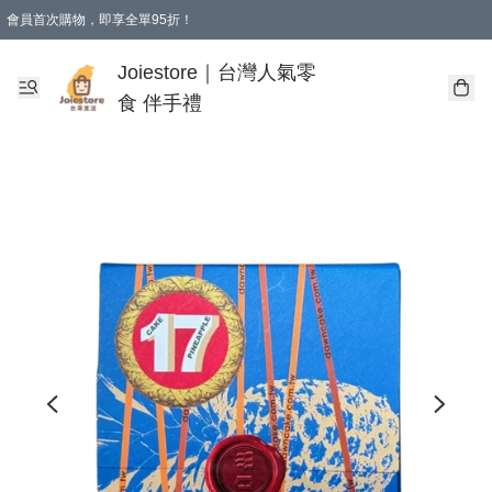
會員首次購物，即享全單95折！
Joiestore會員全單折扣優惠
購物滿 HKD 350.00即享免運費優惠！（適用於 本地送貨、本地取貨 )
Joiestore｜台灣人氣零
食 伴手禮