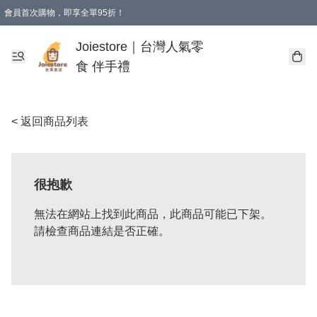
會員首次購物，即享全單95折！
Joiestore會員全單折扣優惠
購物滿 HKD 350.00即享免運費優惠！（適用於 本地送貨、本地取貨 )
Joiestore｜台灣人氣零
食 伴手禮
< 返回商品列表
很抱歉
無法在網站上找到此商品，此商品可能已下架。
請檢查商品連結是否正確。