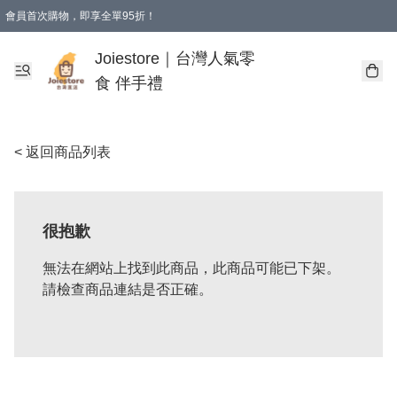
會員首次購物，即享全單95折！
Joiestore會員全單折扣優惠
購物滿 HKD 350.00即享免運費優惠！（適用於 本地送貨、本地取貨 )
Joiestore｜台灣人氣零
食 伴手禮
< 返回商品列表
很抱歉
無法在網站上找到此商品，此商品可能已下架。
請檢查商品連結是否正確。