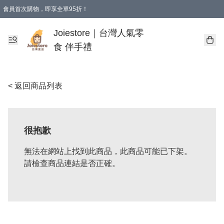
會員首次購物，即享全單95折！
Joiestore會員全單折扣優惠
購物滿 HKD 350.00即享免運費優惠！（適用於 本地送貨、本地取貨 )
Joiestore｜台灣人氣零
食 伴手禮
< 返回商品列表
很抱歉
無法在網站上找到此商品，此商品可能已下架。
請檢查商品連結是否正確。