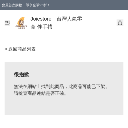
會員首次購物，即享全單95折！
Joiestore會員全單折扣優惠
購物滿 HKD 350.00即享免運費優惠！（適用於 本地送貨、本地取貨 )
Joiestore｜台灣人氣零
食 伴手禮
< 返回商品列表
很抱歉
無法在網站上找到此商品，此商品可能已下架。
請檢查商品連結是否正確。