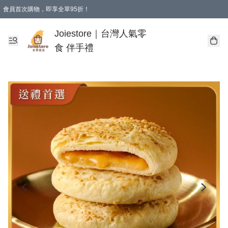
會員首次購物，即享全單95折！
Joiestore會員全單折扣優惠
購物滿 HKD 350.00即享免運費優惠！（適用於 本地送貨、本地取貨 )
Joiestore｜台灣人氣零
食 伴手禮