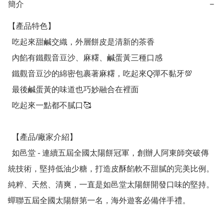
簡介
−
【產品特色】

  吃起來甜鹹交織，外層餅皮是清新的茶香

  內餡有鐵觀音豆沙、麻糬、鹹蛋黃三種口感

  鐵觀音豆沙的綿密包裹著麻糬，吃起來Q彈不黏牙💯

  最後鹹蛋黃的味道也巧妙融合在裡面

  吃起來一點都不膩口🥰

  【產品/廠家介紹】

  如邑堂 - 連續五屆全國太陽餅冠軍，創辦人阿東師突破傳
統技術，堅持低油少糖，打造皮酥餡軟不甜膩的完美比例。
純粹、天然、清爽，一直是如邑堂太陽餅開發口味的堅持。
蟬聯五屆全國太陽餅第一名，海外遊客必備伴手禮。
