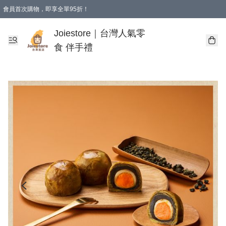
會員首次購物，即享全單95折！
Joiestore會員全單折扣優惠
購物滿 HKD 350.00即享免運費優惠！（適用於 本地送貨、本地取貨 )
Joiestore｜台灣人氣零
食 伴手禮