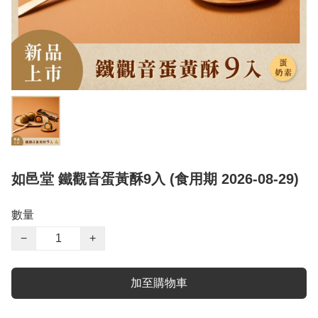
如邑堂 鐵觀音蛋黃酥9入 (食用期 2026-08-29)
數量
−
+
加至購物車