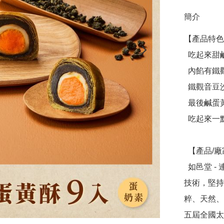
簡介
【產品特色
  吃起來甜鹹交織，外層餅皮是清新的茶香

  內餡有鐵觀音豆沙、麻糬、鹹蛋黃三種口感

  鐵觀音豆沙的綿密包裹著麻糬，吃起來Q彈不黏牙💯

  最後鹹蛋黃的味道也巧妙融合在裡面

  吃起來一點都不膩口🥰

  【產品/廠家介紹】

  如邑堂 - 連續五屆全國太陽餅冠軍，創辦人阿東師突破傳統
技術，堅持
粹、天然、
五屆全國太