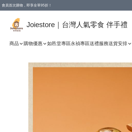
會員首次購物，即享全單95折！
Joiestore會員全單折扣優惠
購物滿 HKD 350.00即享免運費優惠！（適用於 本地送貨、本地取貨 )
Joiestore｜台灣人氣零食 伴手禮
商品
購物優惠
如邑堂專區
永禎專區
送禮服務
送貨安排