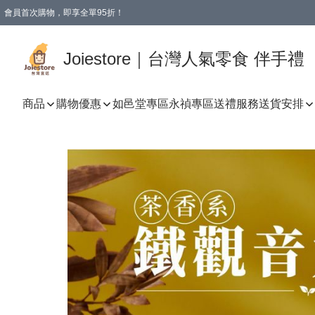
會員首次購物，即享全單95折！
Joiestore會員全單折扣優惠
購物滿 HKD 350.00即享免運費優惠！（適用於 本地送貨、本地取貨 )
Joiestore｜台灣人氣零食 伴手禮
商品
購物優惠
如邑堂專區
永禎專區
送禮服務
送貨安排