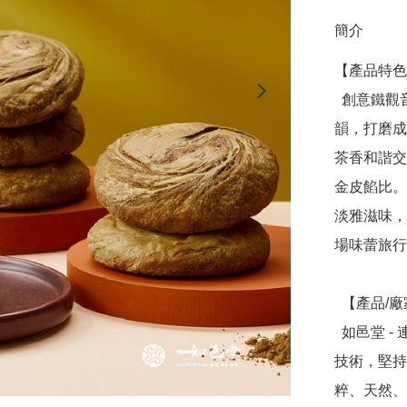
簡介
【產品特色
  創意鐵觀音太陽餅，內斂風味細細品味，帶有獨特甘潤喉
韻，打磨成
茶香和諧交
金皮餡比。
淡雅滋味，
場味蕾旅行
  【產品/廠家介紹】

  如邑堂 - 連續五屆全國太陽餅冠軍，創辦人阿東師突破傳統
技術，堅持
粹、天然、