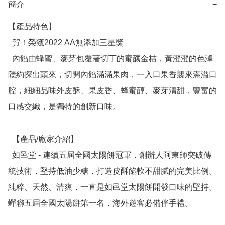
簡介
−
【產品特色】

  賀！榮獲2022 AA無添加三星獎

  內餡由蜂蜜、麥芽包覆著切丁的蜜釀金桔，黃澄澄的色澤
隱約探出頭來，切開內餡滿滿果肉，一入口果香襲來滿溢口
腔，細細品味外皮酥、果皮香、蜂蜜醇、麥芽清甜，豐富的
口感交織，是獨特的創新口味。

  【產品/廠家介紹】

  如邑堂 - 連續五屆全國太陽餅冠軍，創辦人阿東師突破傳
統技術，堅持低油少糖，打造皮酥餡軟不甜膩的完美比例。
純粹、天然、清爽，一直是如邑堂太陽餅開發口味的堅持。
蟬聯五屆全國太陽餅第一名，海外遊客必備伴手禮。
