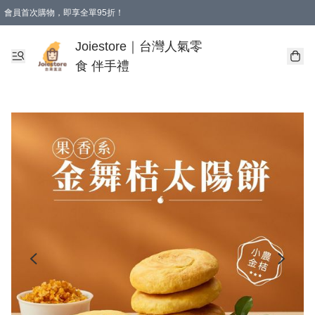
會員首次購物，即享全單95折！
Joiestore會員全單折扣優惠
購物滿 HKD 350.00即享免運費優惠！（適用於 本地送貨、本地取貨 )
Joiestore｜台灣人氣零
食 伴手禮