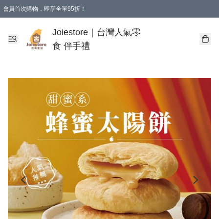
會員首次購物，即享全單95折！
Joiestore會員全單折扣優惠
購物滿 HKD 350.00即享免運費優惠！（適用於 本地送貨、本地取貨 )
Joiestore｜台灣人氣零
食 伴手禮