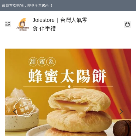
會員首次購物，即享全單95折！
Joiestore會員全單折扣優惠
購物滿 HKD 350.00即享免運費優惠！（適用於 本地送貨、本地取貨 )
Joiestore｜台灣人氣零
食 伴手禮