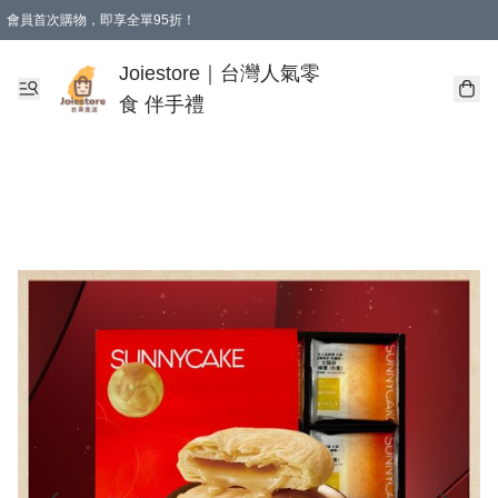
會員首次購物，即享全單95折！
Joiestore會員全單折扣優惠
購物滿 HKD 350.00即享免運費優惠！（適用於 本地送貨、本地取貨 )
Joiestore｜台灣人氣零
食 伴手禮