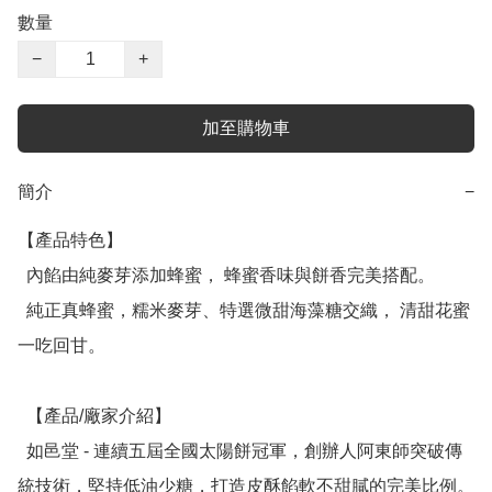
數量
−
+
加至購物車
簡介
−
【產品特色】

  內餡由純麥芽添加蜂蜜， 蜂蜜香味與餅香完美搭配。

  純正真蜂蜜，糯米麥芽、特選微甜海藻糖交織， 清甜花蜜
一吃回甘。

  【產品/廠家介紹】

  如邑堂 - 連續五屆全國太陽餅冠軍，創辦人阿東師突破傳
統技術，堅持低油少糖，打造皮酥餡軟不甜膩的完美比例。