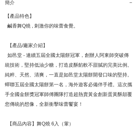
簡介
−
【產品特色】

  鹹香舞Q燒 , 刺激你的味蕾食覺。

  【產品/廠家介紹】

  如邑堂 - 連續五屆全國太陽餅冠軍，創辦人阿東師突破傳
統技術，堅持低油少糖，打造皮酥餡軟不甜膩的完美比例。
純粹、天然、清爽，一直是如邑堂太陽餅開發口味的堅持。
蟬聯五屆全國太陽餅第一名，海外遊客必備伴手禮。這次攜
手全國金餅獎冠軍師傅團隊打造超熱賣黃金創新蛋黃酥顛覆
您傳統的想像，全新衝擊味蕾饗宴！

  【商品內容】舞Q燒 6入（葷）
