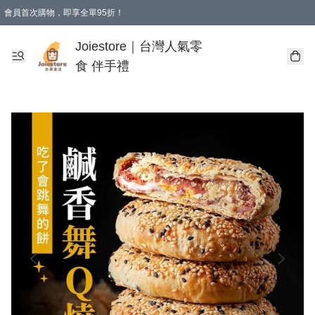
會員首次購物，即享全單95折！
Joiestore會員全單折扣優惠
購物滿 HKD 350.00即享免運費優惠！（適用於 本地送貨、本地取貨 )
Joiestore｜台灣人氣零
食 伴手禮