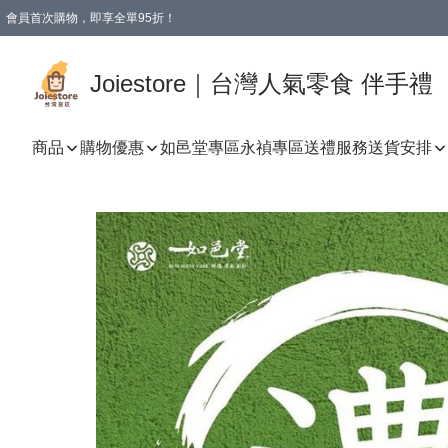
會員首次購物，即享全單95折！
Joiestore會員全單折扣優惠
購物滿 HKD 350.00即享免運費優惠！（適用於 本地送貨、本地取貨 )
Joiestore｜台灣人氣零食 伴手禮
商品
購物優惠
如邑堂專區
永禎專區
送禮服務
送貨安排