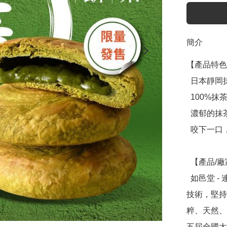
簡介
【產品特色
  日本靜岡抹茶加量2.5倍！重度抹茶控必吃

  100%抹茶香氣撲鼻,選用佐藤園靜岡抹茶粉製作

  濃郁的抹茶搭配麥芽餡,抹茶和麥芽餡的苦甜達到平衡

  咬下一口，濃郁的抹茶香撲鼻而來!!

  【產品/廠家介紹】

  如邑堂 - 連續五屆全國太陽餅冠軍，創辦人阿東師突破傳統
技術，堅持
粹、天然、
五屆全國太