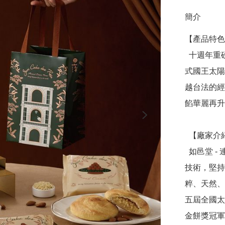
簡介
【產品特色
  十週年重磅新品，攜手國際名廚江振誠跨界合作，推出「法
式國王太陽
越台法的經
餡華麗再升
  【廠家介紹】

  如邑堂 - 連續五屆台灣太陽餅冠軍，創辦人阿東師突破傳統
技術，堅持
粹、天然、
五屆全國太
金餅獎冠軍