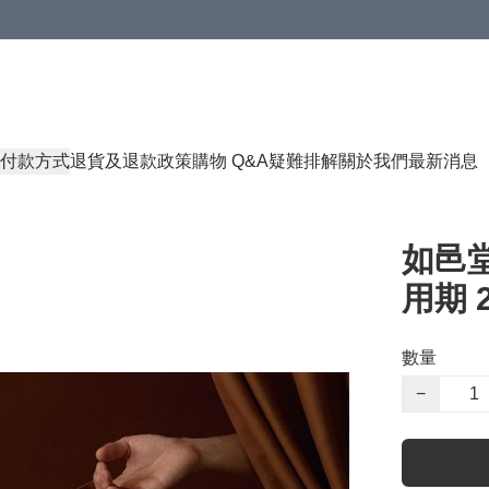
付款方式
退貨及退款政策
購物 Q&A
疑難排解
關於我們
最新消息
如邑堂
用期 2
數量
−