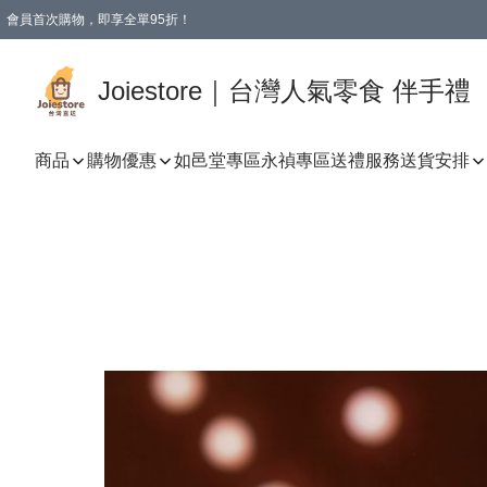
會員首次購物，即享全單95折！
Joiestore會員全單折扣優惠
購物滿 HKD 350.00即享免運費優惠！（適用於 本地送貨、本地取貨 )
Joiestore｜台灣人氣零食 伴手禮
商品
購物優惠
如邑堂專區
永禎專區
送禮服務
送貨安排