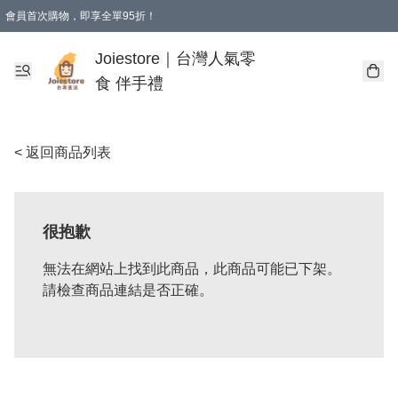
會員首次購物，即享全單95折！
Joiestore會員全單折扣優惠
購物滿 HKD 350.00即享免運費優惠！（適用於 本地送貨、本地取貨 )
Joiestore｜台灣人氣零
食 伴手禮
< 返回商品列表
很抱歉
無法在網站上找到此商品，此商品可能已下架。
請檢查商品連結是否正確。