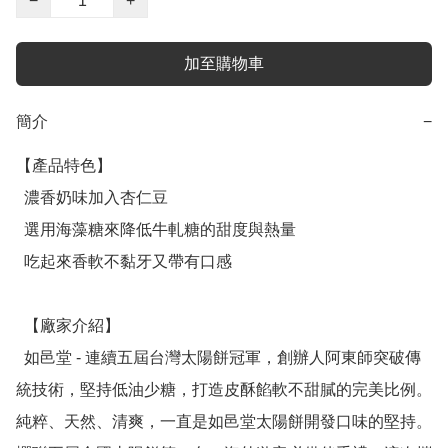
−
+
加至購物車
簡介
−
【產品特色】

  濃香奶味加入杏仁豆

  選用海藻糖來降低牛軋糖的甜度與熱量

  吃起來香軟不黏牙又帶有口感

  【廠家介紹】

  如邑堂 - 連續五屆台灣太陽餅冠軍，創辦人阿東師突破傳
統技術，堅持低油少糖，打造皮酥餡軟不甜膩的完美比例。
純粹、天然、清爽，一直是如邑堂太陽餅開發口味的堅持。