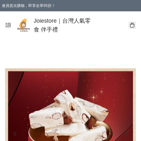
會員首次購物，即享全單95折！
Joiestore會員全單折扣優惠
購物滿 HKD 350.00即享免運費優惠！（適用於 本地送貨、本地取貨 )
Joiestore｜台灣人氣零
食 伴手禮