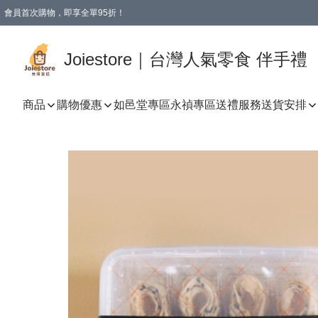
會員首次購物，即享全單95折！
Joiestore會員全單折扣優惠
購物滿 HKD 350.00即享免運費優惠！（適用於 本地送貨、本地取貨 )
Joiestore｜台灣人氣零食 伴手禮
商品
購物優惠
如邑堂專區
永禎專區
送禮服務
送貨安排